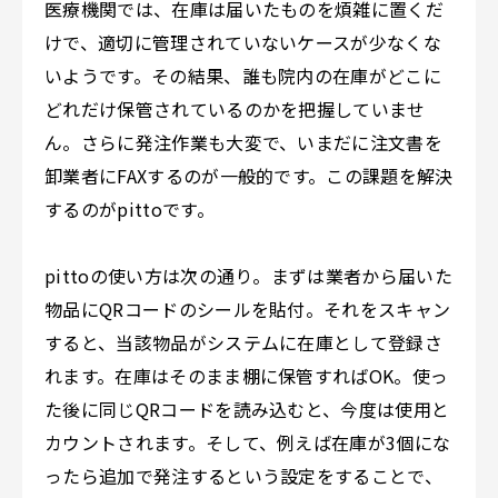
医療機関では、在庫は届いたものを煩雑に置くだ
けで、適切に管理されていないケースが少なくな
いようです。その結果、誰も院内の在庫がどこに
どれだけ保管されているのかを把握していませ
ん。
さらに発注作業も大変で、いまだに注文書を
卸業者にFAXするのが一般的です。
この課題を解決
するのが
pitto
です。
pittoの使い方は次の通り。まずは業者から届いた
物品にQRコードのシールを貼付。それをスキャン
すると、当該物品がシステムに在庫として登録さ
れます。在庫はそのまま棚に保管すればOK。使っ
た
後に
同じQRコードを読み込むと、今度は使用と
カウントされます。
そして、
例えば在庫が3個にな
ったら追加で発注するという
設定をすることで、