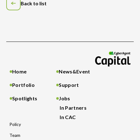
Back to list
Home
News&Event
Portfolio
Support
Spotlights
Jobs
In Partners
In CAC
Policy
Team