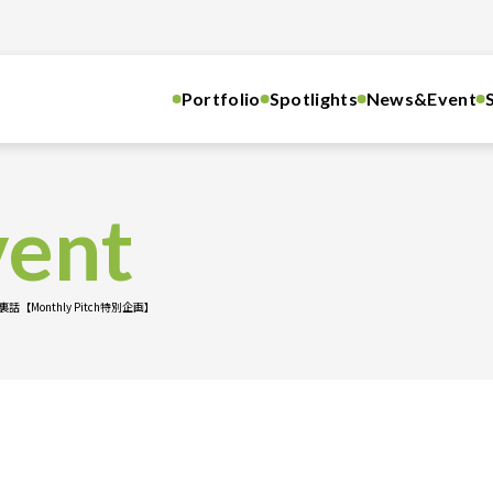
Portfolio
Spotlights
News&Event
ent
Monthly Pitch特別企画】