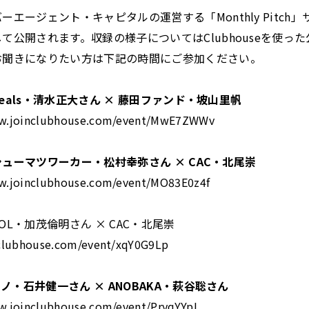
エージェント・キャピタルの運営する「Monthly Pitch
て公開されます。収録の様子についてはClubhouseを使っ
お聞きになりたい方は下記の時間にご参加ください。
Zeals・清水正大さん × 藤田ファンド・坡山里帆
ww.joinclubhouse.com/event/MwE7ZWWv
：シューマツワーカー・松村幸弥さん × CAC・北尾崇
w.joinclubhouse.com/event/MO83E0z4f
POL・加茂倫明さん × CAC・北尾崇
nclubhouse.com/event/xqY0G9Lp
イノ・石井健一さん × ANOBAKA・萩谷聡さん
w.joinclubhouse.com/event/PryqYYpL