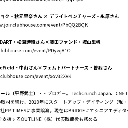
べチョク・秋元里奈さん × デライトベンチャーズ・永原さん
ww.joinclubhouse.com/event/PbQQ2BQK
ANDART・松園詩織さん×藤田ファンド・坡山里帆
nclubhouse.com/event/PDywjA1O
dleField・中山さん×フェムトパートナーズ・曽我さん
inclubhouse.com/event/xov32XVK
ィール（平野武士）
・・ブロガー。TechCrunch Japan、CN
取材を続け、2010年にスタートアップ・デイティング（現・B
会社PR TIMESに事業譲渡。現在はBRIDGEにてシニアエデ
を支援するOUTLINE（株）代表取締役も務める