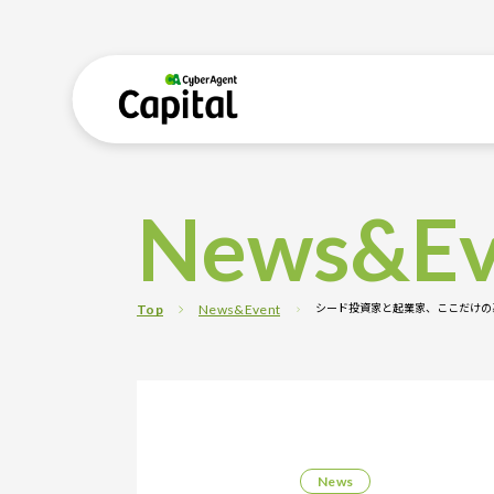
News&Ev
シード投資家と起業家、ここだけの裏話【
Top
News&Event
News