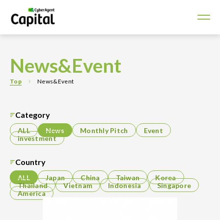
News&Event
Top
News&Event
Category
ALL
News
Monthly Pitch
Event
investment
Country
ALL
Japan
China
Taiwan
Korea
Thailand
Vietnam
Indonesia
Singapore
America