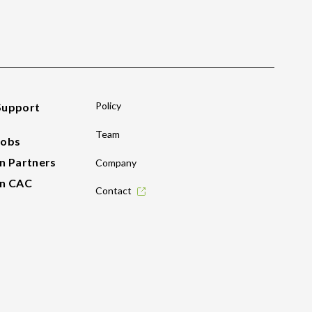
Policy
Support
Team
Jobs
In Partners
Company
In CAC
Contact