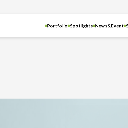
Portfolio
Spotlights
News&Event