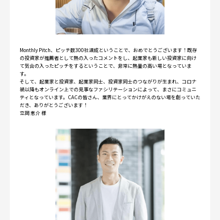
Monthly Pitch、ピッチ数300社達成ということで、おめでとうございます！既存
の投資家が推薦者として熱の入ったコメントをし、起業家も新しい投資家に向け
て気合の入ったピッチをするということで、非常に熱量の高い場となっていま
す。
そして、起業家と投資家、起業家同士、投資家同士のつながりが生まれ、コロナ
禍以降もオンライン上での見事なファシリテーションによって、まさにコミュニ
ティとなっています。CACの皆さん、業界にとってかけがえのない場を創っていた
だき、ありがとうございます！
立岡 恵介 様