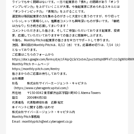
ラインでも全く問題はないです。一方で起業家の「慣れ」の問題があり「オンラ
インプレゼン力」を上げていくことが大事。今後起業家に求められるスキルとは
「オンラインピッチ力」「表現力」を上げることです。
運営側は毎回起業家の方を集めるのがきっと大変かと思うのですが、やり切って
いらっしゃって素晴らしい。推薦者コメントも興味深いものが多いです。「継続
は力なり」引き続き応援してまいります！
コメントいただきました皆さま、そしてご参加いただいております起業家、投資
家、応援していただいております全ての皆さまに感謝申し上げます。
今後も、Monthly Pitchは起業家の皆さまを全力でサポートして参ります。
次回、第40回のMonthly Pitchは、8/12（水）です。応募締め切りは、7/14（火）
となっております。
ご応募はこちらのフォームから
https://docs.google.com/forms/d/e/1FAIpQLScV2x5mZpxz58ttqhBPFnT131OgWX0RW
Monthly Pitch ホームページ
https://monthly-pitch.com/#entry
皆さまからのご応募お待ちしております。
会社概要
社名 株式会社サイバーエージェント・キャピタル
（
https://www.cyberagentcapital.com/
）
所在地 〒150-0042 東京都渋谷区宇田川町40-1 Abema Towers
設立 2006年4月3日
代表者名 代表取締役社長 近藤 裕文
本イベントに関する問い合わせ
株式会社サイバーエージェント・キャピタル内
Monthly Pitch事務局
Email : monthlypitch@ext.cyberagent.co.jp