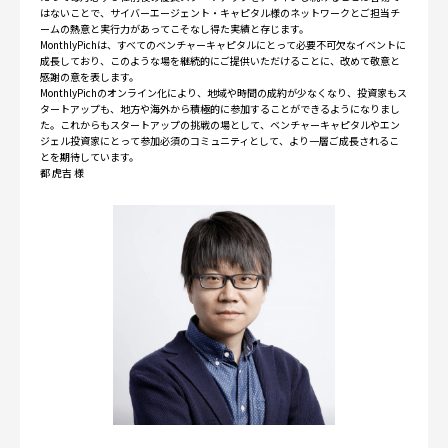
はないことで、サイバーエージェント・キャピタル様のネットワークとご担当チ
ームの熱意と実行力があってこそなし得た実績と存じます。
MonthlyPichは、すべてのべンチャーキャピタルにとって必要不可欠なイベントに
成長しており、このような場を継続的にご提供いただけることに、改めて敬意と
感謝の意を表します。
MonthlyPichのオンライン化により、地域や時間の成約が少なくなり、投資家もス
タートアップも、地方や海外から積極的に参加することができるようになりまし
た。これからもスタートアップの挑戦の場として、ベンチャーキャピタルやエン
ジェル投資家にとって参加必須のコミュニティとして、より一層ご成長されるこ
とを期待しています。
都 虎吉 様