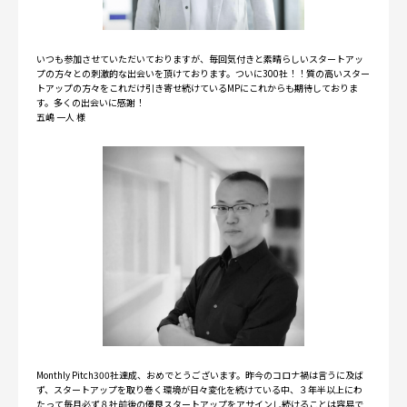
いつも参加させていただいておりますが、毎回気付きと素晴らしいスタートアッ
プの方々との刺激的な出会いを頂けております。ついに300社！！質の高いスター
トアップの方々をこれだけ引き寄せ続けているMPにこれからも期待しておりま
す。多くの出会いに感謝！
五嶋 一人 様
Monthly Pitch300社達成、おめでとうございます。昨今のコロナ禍は言うに及ば
ず、スタートアップを取り巻く環境が日々変化を続けている中、３年半以上にわ
たって毎月必ず８社前後の優良スタートアップをアサインし続けることは容易で