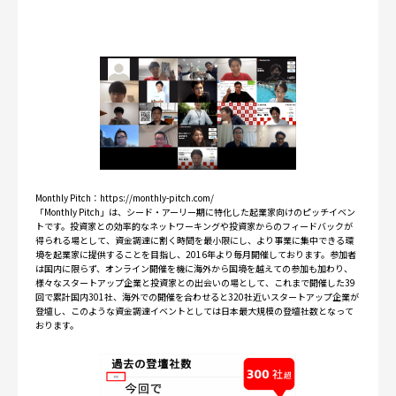
Monthly Pitch：
https://monthly-pitch.com/
「Monthly Pitch」は、シード・アーリー期に特化した起業家向けのピッチイベン
トです。投資家との効率的なネットワーキングや投資家からのフィードバックが
得られる場として、資金調達に割く時間を最小限にし、より事業に集中できる環
境を起業家に提供することを目指し、2016年より毎月開催しております。参加者
は国内に限らず、オンライン開催を機に海外から国境を越えての参加も加わり、
様々なスタートアップ企業と投資家との出会いの場として、これまで開催した39
回で累計国内301社、海外での開催を合わせると320社近いスタートアップ企業が
登壇し、このような資金調達イベントとしては日本最大規模の登壇社数となって
おります。